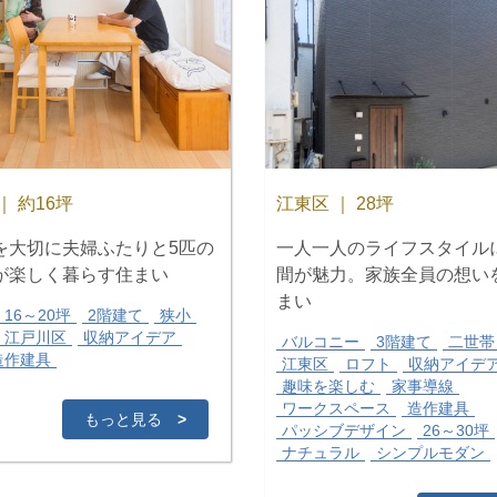
｜ 約16坪
江東区 ｜ 28坪
を大切に夫婦ふたりと5匹の
一人一人のライフスタイル
が楽しく暮らす住まい
間が魅力。家族全員の想い
まい
16～20坪
2階建て
狭小
江戸川区
収納アイデア
バルコニー
3階建て
二世帯
造作建具
江東区
ロフト
収納アイデ
趣味を楽しむ
家事導線
ワークスペース
造作建具
もっと見る
>
パッシブデザイン
26～30坪
ナチュラル
シンプルモダン