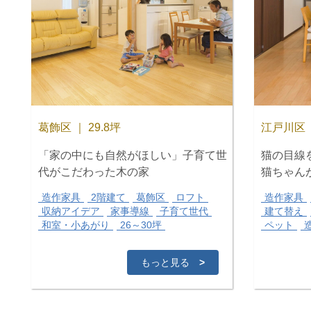
葛飾区 ｜ 29.8坪
江戸川区 
「家の中にも自然がほしい」子育て世
猫の目線
代がこだわった木の家
猫ちゃん
造作家具
2階建て
葛飾区
ロフト
造作家具
収納アイデア
家事導線
子育て世代
建て替え
和室・小あがり
26～30坪
ペット
もっと見る
>