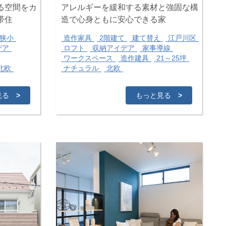
る空間をカ
アレルギーを緩和する素材と強固な構
帯住
造で心身ともに安心できる家
狭小
造作家具
2階建て
建て替え
江戸川区
デア
ロフト
収納アイデア
家事導線
ワークスペース
造作建具
21～25坪
北欧
ナチュラル
北欧
見る
>
もっと見る
>