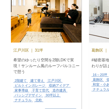
江戸川区 ｜ 31坪
葛飾区 ｜ 
希望のゆったり空間を2階LDKで実
#秘密基地
現！サンルーム風のルーフバルコニー
わりが詰
で憩う
16～20坪
葛飾区
2階建て
建て替え
江戸川区
和室・小
ビルトインガレージ
収納アイデア
ナチュラ
家事導線
子育て世代
造作建具
パッシブデザイン
30坪以上
ナチュラル
北欧