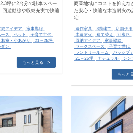
2.3坪に2台分の駐車スペー
商業地域にコストを抑えな
。回遊動線や収納充実で快適
た安心・快適な木造耐火の
宅
収納アイデア
家事導線
造作家具
3階建て
店舗併用
ペース
ペット
子育て世代
木造耐火
建て替え
江東区
和室・小あがり
21～25坪
収納アイデア
家事導線
モダン
ワークスペース
子育て世代
ランドリールーム
パッシブ
21～25坪
ナチュラル
シン
もっと見る
>
もっと