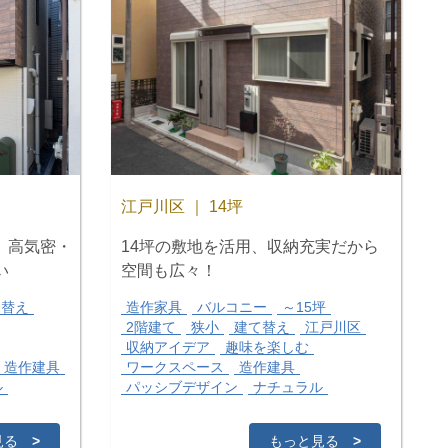
江戸川区 ｜ 14坪
え、高気密・
14坪の敷地を活用、収納充実だから
い
空間も広々！
て替え
造作家具
バルコニー
～15坪
2階建て
狭小
建て替え
江戸川区
収納アイデア
趣味を楽しむ
造作建具
ワークスペース
造作建具
ル
パッシブデザイン
ナチュラル
見る
>
もっと見る
>