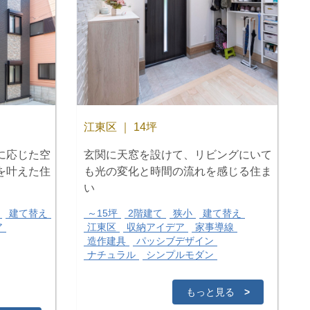
江東区 ｜ 14坪
に応じた空
玄関に天窓を設けて、リビングにいて
を叶えた住
も光の変化と時間の流れを感じる住ま
い
建て替え
～15坪
2階建て
狭小
建て替え
ア
江東区
収納アイデア
家事導線
造作建具
パッシブデザイン
ナチュラル
シンプルモダン
もっと見る
>