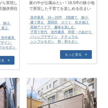
がら実現し
家の中が公園みたい！16.5坪の狭小地
店舗併用住
で実現した子育てを楽しめる住まい
造作家具
16～20坪
2階建て
狭小
建て替え
墨田区
ロフト
吹き抜け
狭小
収納アイデア
趣味を楽しむ
屋上
子育て世代
造作建具
和室・小あがり
パッシブデザイン
ナチュラル
造作建具
シンプルモダン
和・和モダン
デザイン
プルモダン
もっと見る
>
見る
>