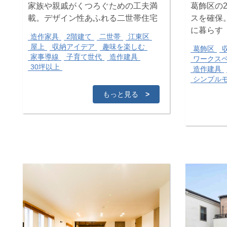
家族や親戚がくつろぐための工夫満
葛飾区の2
載。デザイン性あふれる二世帯住宅
スを確保
に暮らす
造作家具
2階建て
二世帯
江東区
屋上
収納アイデア
趣味を楽しむ
葛飾区
家事導線
子育て世代
造作建具
ワークス
30坪以上
造作建具
シンプル
もっと見る
>