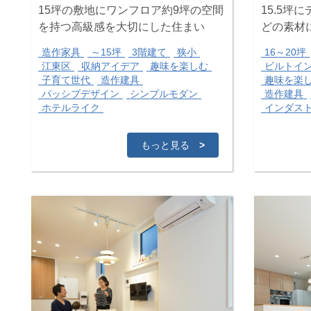
15坪の敷地にワンフロア約9坪の空間
15.5坪
を持つ高級感を大切にした住まい
どの素材
造作家具
～15坪
3階建て
狭小
16～20坪
江東区
収納アイデア
趣味を楽しむ
ビルトイ
子育て世代
造作建具
趣味を楽
パッシブデザイン
シンプルモダン
造作建具
ホテルライク
インダス
もっと見る
>