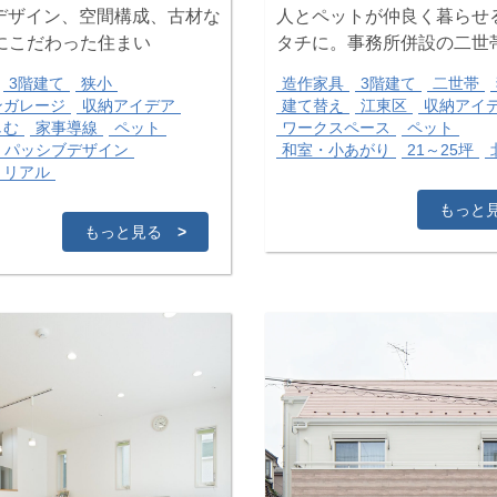
にデザイン、空間構成、古材な
人とペットが仲良く暮らせ
にこだわった住まい
タチに。事務所併設の二世
3階建て
狭小
造作家具
3階建て
二世帯
ンガレージ
収納アイデア
建て替え
江東区
収納アイ
しむ
家事導線
ペット
ワークスペース
ペット
パッシブデザイン
和室・小あがり
21～25坪
トリアル
もっと
もっと見る
>