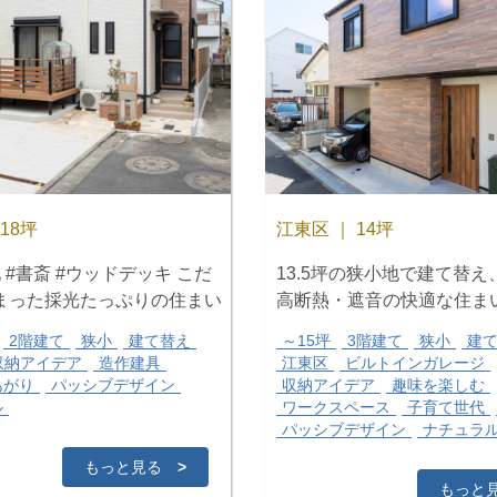
18坪
江東区 ｜ 14坪
 #書斎 #ウッドデッキ こだ
13.5坪の狭小地で建て替
まった採光たっぷりの住まい
高断熱・遮音の快適な住ま
2階建て
狭小
建て替え
～15坪
3階建て
狭小
建
収納アイデア
造作建具
江東区
ビルトインガレージ
あがり
パッシブデザイン
収納アイデア
趣味を楽しむ
ル
ワークスペース
子育て世代
パッシブデザイン
ナチュラ
もっと見る
>
もっと