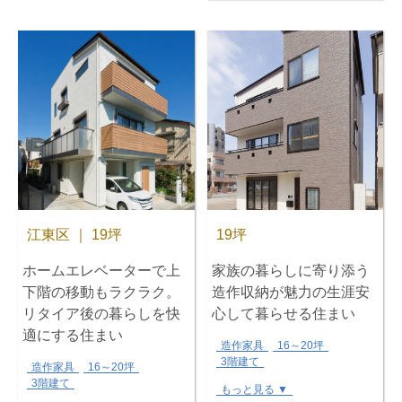
江東区 ｜ 19坪
19坪
ホームエレベーターで上
家族の暮らしに寄り添う
下階の移動もラクラク。
造作収納が魅力の生涯安
リタイア後の暮らしを快
心して暮らせる住まい
適にする住まい
造作家具
16～20坪
3階建て
造作家具
16～20坪
3階建て
もっと見る ▼