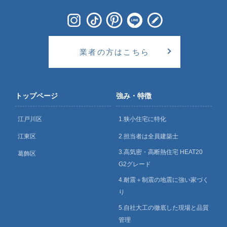
業者の方はこちら
トップページ
強み・特徴
江戸川区
1.狭小住宅に特化
江東区
2.担当者は全員建築士
3.高気密・高断熱住宅 HEAT20
葛飾区
G2グレード
4.耐震＋制震の地震に強い家づく
り
5.自社大工の徹底した現場と品質
管理