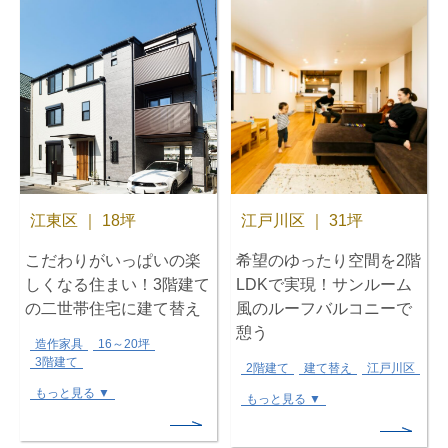
江東区 ｜ 18坪
江戸川区 ｜ 31坪
こだわりがいっぱいの楽
希望のゆったり空間を2階
しくなる住まい！3階建て
LDKで実現！サンルーム
の二世帯住宅に建て替え
風のルーフバルコニーで
憩う
造作家具
16～20坪
3階建て
2階建て
建て替え
江戸川区
もっと見る ▼
もっと見る ▼