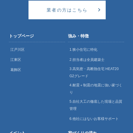
業者の方はこちら
トップページ
強み・特徴
江戸川区
1.狭小住宅に特化
江東区
2.担当者は全員建築士
3.高気密・高断熱住宅 HEAT20
葛飾区
G2グレード
4.耐震＋制震の地震に強い家づく
り
5.自社大工の徹底した現場と品質
管理
6.他社にはないお客様サポート
イベント
家づくりの流れ