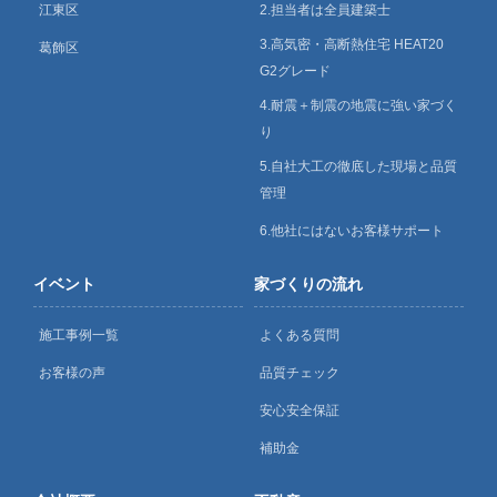
江東区
2.担当者は全員建築士
3.高気密・高断熱住宅 HEAT20
葛飾区
G2グレード
4.耐震＋制震の地震に強い家づく
り
5.自社大工の徹底した現場と品質
管理
6.他社にはないお客様サポート
イベント
家づくりの流れ
施工事例一覧
よくある質問
お客様の声
品質チェック
安心安全保証
補助金