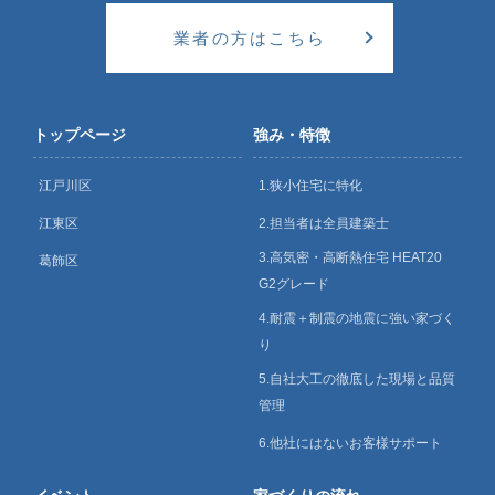
業者の方はこちら
トップページ
強み・特徴
江戸川区
1.狭小住宅に特化
江東区
2.担当者は全員建築士
3.高気密・高断熱住宅 HEAT20
葛飾区
G2グレード
4.耐震＋制震の地震に強い家づく
り
5.自社大工の徹底した現場と品質
管理
6.他社にはないお客様サポート