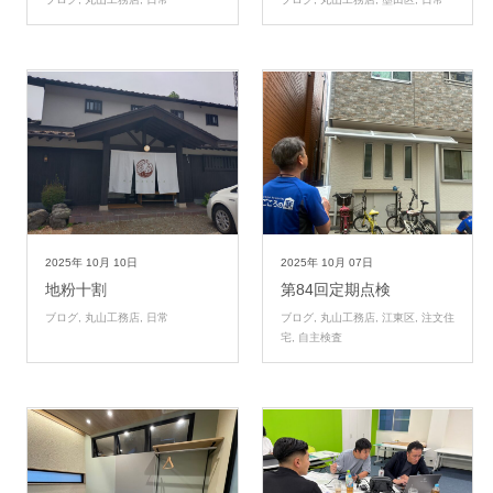
2025年
10月
10日
2025年
10月
07日
地粉十割
第84回定期点検
ブログ
,
丸山工務店
,
日常
ブログ
,
丸山工務店
,
江東区
,
注文住
宅
,
自主検査