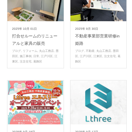
2025年
10月
01日
2025年
9月
30日
打合せルームのリニュー
不動産事業部営業研修in
アルと家具の販売
姫路
ブログ
,
リフォーム
,
丸山工務店
,
墨
ブログ
,
不動産
,
丸山工務店
,
墨田
田区
,
施工事例
,
日常
,
江戸川区
,
江
区
,
江戸川区
,
江東区
,
注文住宅
,
葛
東区
,
注文住宅
,
葛飾区
飾区
2025年
9月
18日
2025年
9月
17日