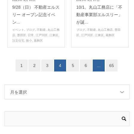
9/28（日） 不動産エルス
10/1、丸山工務店に「不
リー オープン記念イベ
動産事業部エルスリー」
ン...
が誕...
イベント
,
ブログ
,
不動産
,
丸山工務
ブログ
,
不動産
,
丸山工務店
,
墨田
店
,
墨田区
,
日常
,
江戸川区
,
江東区
,
区
,
江戸川区
,
江東区
,
葛飾区
注文住宅
,
狭小
,
葛飾区
1
2
3
4
5
6
…
65
月を選択