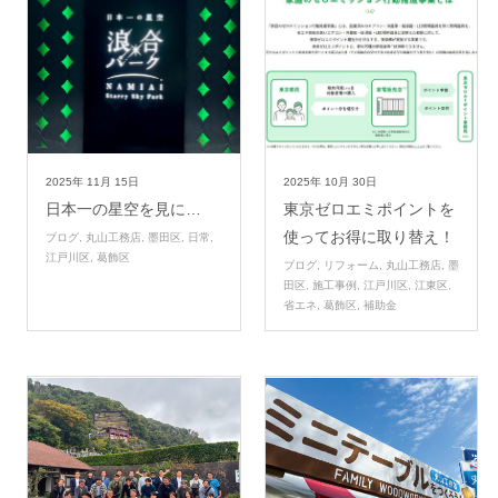
2025年
11月
15日
2025年
10月
30日
日本一の星空を見に…
東京ゼロエミポイントを
使ってお得に取り替え！
ブログ
,
丸山工務店
,
墨田区
,
日常
,
江戸川区
,
葛飾区
ブログ
,
リフォーム
,
丸山工務店
,
墨
田区
,
施工事例
,
江戸川区
,
江東区
,
省エネ
,
葛飾区
,
補助金