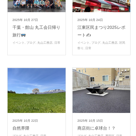
2025年
10月
27日
2025年
10月
24日
千葉・館山 丸工会日帰り
江東区民まつり2025レポ
旅行
ート✍
イベント
,
ブログ
,
丸山工務店
,
日常
イベント
,
ブログ
,
丸山工務店
,
区民
祭り
,
日常
2025年
10月
22日
2025年
10月
15日
自然界隈
商店街に卓球台！？
ブログ
,
丸山工務店
,
日常
ブログ
,
丸山工務店
,
墨田区
,
日常