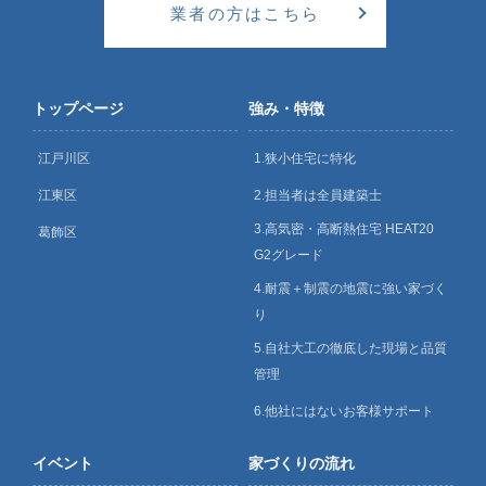
業者の方はこちら
トップページ
強み・特徴
江戸川区
1.狭小住宅に特化
江東区
2.担当者は全員建築士
3.高気密・高断熱住宅 HEAT20
葛飾区
G2グレード
4.耐震＋制震の地震に強い家づく
り
5.自社大工の徹底した現場と品質
管理
6.他社にはないお客様サポート
イベント
家づくりの流れ