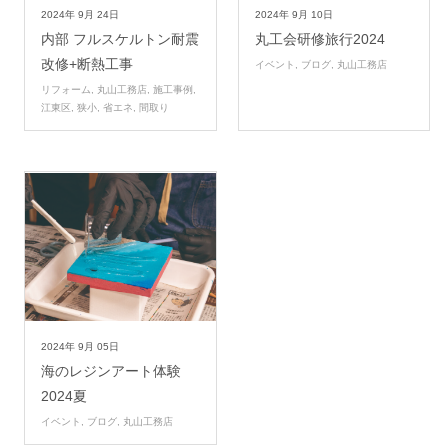
2024年
9月
24日
2024年
9月
10日
内部 フルスケルトン耐震
丸工会研修旅行2024
改修+断熱工事
イベント
,
ブログ
,
丸山工務店
リフォーム
,
丸山工務店
,
施工事例
,
江東区
,
狭小
,
省エネ
,
間取り
2024年
9月
05日
海のレジンアート体験
2024夏
イベント
,
ブログ
,
丸山工務店