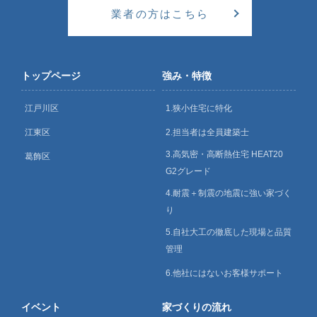
業者の方はこちら
トップページ
強み・特徴
江戸川区
1.狭小住宅に特化
江東区
2.担当者は全員建築士
3.高気密・高断熱住宅 HEAT20
葛飾区
G2グレード
4.耐震＋制震の地震に強い家づく
り
5.自社大工の徹底した現場と品質
管理
6.他社にはないお客様サポート
イベント
家づくりの流れ