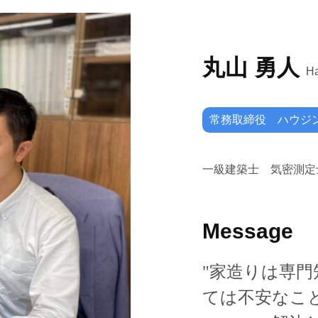
丸山 勇人
H
常務取締役 ハウジ
一級建築士 気密測定
Message
"家造りは専
ては不安なこ