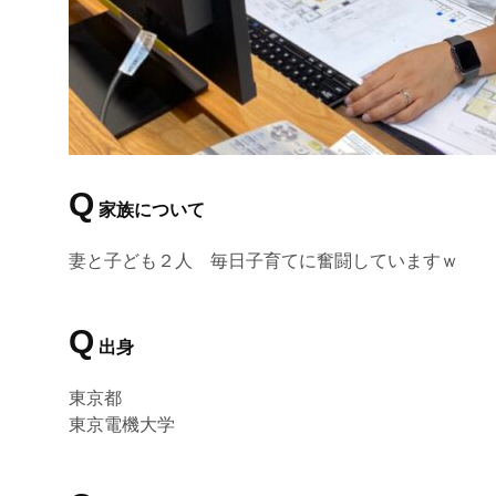
Q
家族について
妻と子ども２人 毎日子育てに奮闘していますｗ
Q
出身
東京都
東京電機大学