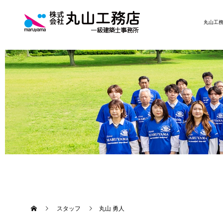
丸山工
スタッフ
丸山 勇人