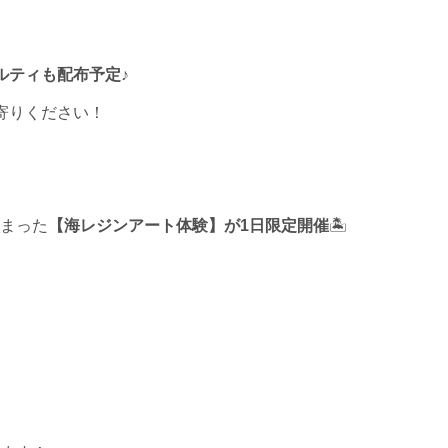
ルティも配布予定
♪
寄りください！
まった
【海レジンアート体験】が1日限定開催
🏝