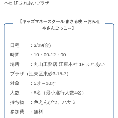
本社 1F ふれあいプラザ
【キッズマネースクール まさる校 ～おみせ
やさんごっこ～】
日程 ：3/29(金)
時間 ：10：00-12：00
場所 ：丸山工務店 江東本社 1F ふれあい
プラザ（江東区東砂3-15-7）
対象 ：5才～10才
人数 ：8名（最小遂行人数4名）
持ち物 ：色えんぴつ、ハサミ
参加費 ：無料