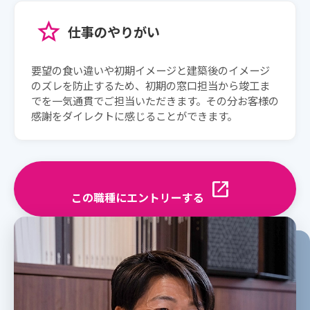
star
仕事のやりがい
要望の食い違いや初期イメージと建築後のイメージ
のズレを防止するため、初期の窓口担当から竣工ま
でを一気通貫でご担当いただきます。その分お客様の
感謝をダイレクトに感じることができます。
open_in_new
この職種にエントリーする