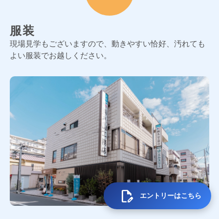
服装
現場見学もございますので、動きやすい恰好、汚れても
よい服装でお越しください。
edit_document
エントリー
はこちら