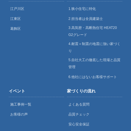
江戸川区
1.狭小住宅に特化
江東区
2.担当者は全員建築士
3.高気密・高断熱住宅 HEAT20
葛飾区
G2グレード
4.耐震＋制震の地震に強い家づく
り
5.自社大工の徹底した現場と品質
管理
6.他社にはないお客様サポート
イベント
家づくりの流れ
施工事例一覧
よくある質問
お客様の声
品質チェック
安心安全保証