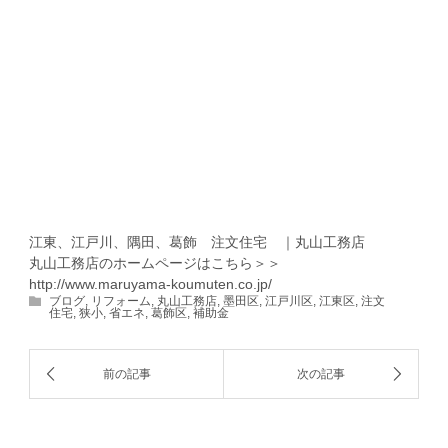
江東、江戸川、隅田、葛飾 注文住宅 ｜丸山工務店
丸山工務店のホームページはこちら＞＞
http://www.maruyama-koumuten.co.jp/
ブログ
,
リフォーム
,
丸山工務店
,
墨田区
,
江戸川区
,
江東区
,
注文
住宅
,
狭小
,
省エネ
,
葛飾区
,
補助金