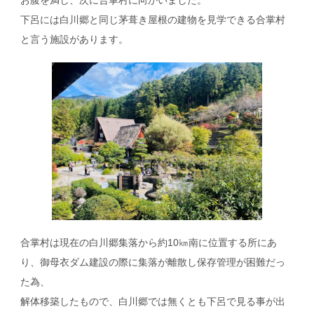
下呂には白川郷と同じ茅葺き屋根の建物を見学できる合掌村
と言う施設があります。
合掌村は現在の白川郷集落から約10㎞南に位置する所にあ
り、御母衣ダム建設の際に集落が離散し保存管理が困難だっ
た為、
解体移築したもので、白川郷では無くとも下呂で見る事が出