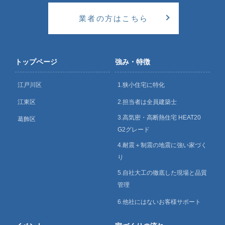
業者の方はこちら
トップページ
強み・特徴
江戸川区
1.狭小住宅に特化
江東区
2.担当者は全員建築士
3.高気密・高断熱住宅 HEAT20
葛飾区
G2グレード
4.耐震＋制震の地震に強い家づく
り
5.自社大工の徹底した現場と品質
管理
6.他社にはないお客様サポート