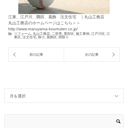
江東、江戸川、隅田、葛飾 注文住宅 ｜丸山工務店
丸山工務店のホームページはこちら＞＞
http://www.maruyama-koumuten.co.jp/
リフォーム
,
丸山工務店
,
二世帯
,
墨田区
,
施工事例
,
江戸川区
,
江
東区
,
注文住宅
,
狭小
,
葛飾区
,
間取り
月を選択