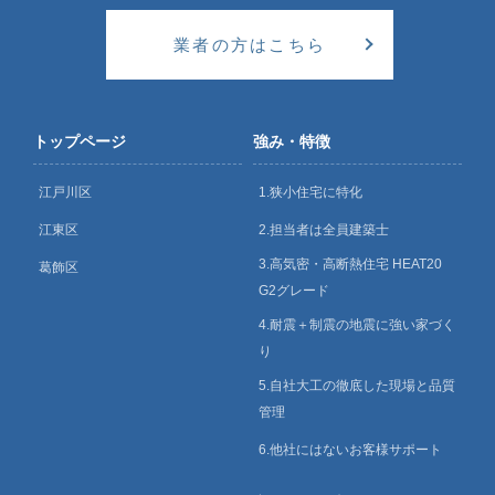
業者の方はこちら
トップページ
強み・特徴
江戸川区
1.狭小住宅に特化
江東区
2.担当者は全員建築士
3.高気密・高断熱住宅 HEAT20
葛飾区
G2グレード
4.耐震＋制震の地震に強い家づく
り
5.自社大工の徹底した現場と品質
管理
6.他社にはないお客様サポート