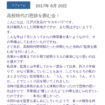
リフォーム
2017年
6月
20日
高校時代の恩師を囲む会！
こんにちは。江戸川支店の“サカキバラ”です。
先日梅雨入りした関東地方ですが、まだ雨は少ないようで
す。
こんな年は７月に入ってからの降雨量が多いようなので、そ
の準備はしておきたいものですね。
さて先日、高校時代野球部だった仲間たちと当時の“監督を囲
む会”を行いました。
先輩から後輩までの５期で総勢５５人の参加になり思いのほ
か盛大です。
私自身、監督とは卒業してから一度会って以来、約２０年振
りで、かなり緊張していたこともあり、しどろもどろの私の
まとまりのない近況報告にも、「うん、そうか。うん、そう
か。」とでじっくり話を聞いてくれました。
当時の監督は身長があるうえ体格が良かったので恐怖の思い
出ばかりで、卒業後は“優しい人だよ”との噂も信じられずにい
たのですが・・・本当に優しかった。
今回の会を監督も楽しみにしていたようで、各々の報告を終