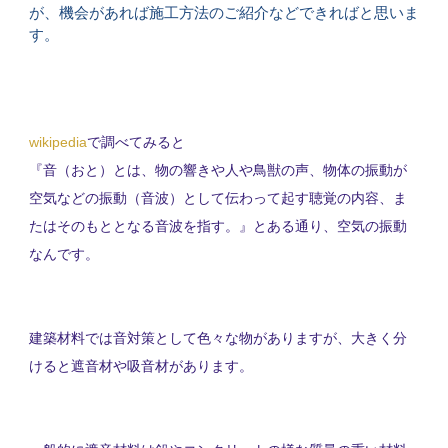
が、機会があれば施工方法のご紹介などできればと思いま
す。
wikipedia
で調べてみると
『音
（お
と
）
とは
、物の響きや人や鳥獣の声、物体の振動が
空気などの振動（音波）として伝わって起す聴覚の内容、ま
たはそのも
とと
なる音波を指す。
』
とある通り、空気の振動
なんです。
建築材料では音対策として色々な物がありますが、大きく分
けると遮音材や吸音材があります。