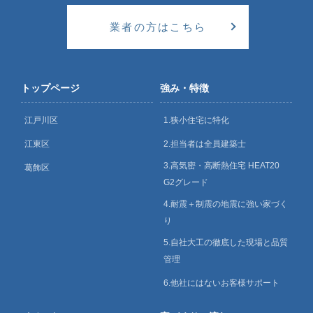
業者の方はこちら
トップページ
強み・特徴
江戸川区
1.狭小住宅に特化
江東区
2.担当者は全員建築士
3.高気密・高断熱住宅 HEAT20
葛飾区
G2グレード
4.耐震＋制震の地震に強い家づく
り
5.自社大工の徹底した現場と品質
管理
6.他社にはないお客様サポート