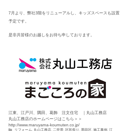
7
月より、弊社
3
階をリニューアルし、キッズスペースも設置
予定です。
是非共皆様のお越しをお待ち申しております。
江東、江戸川、隅田、葛飾 注文住宅 ｜丸山工務店
丸山工務店のホームページはこちら＞＞
http://www.maruyama-koumuten.co.jp/
リフォーム
,
丸山工務店
,
二世帯
,
区民祭り
,
墨田区
,
施工事例
,
江