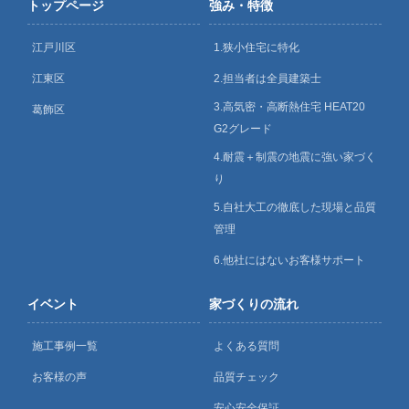
トップページ
強み・特徴
江戸川区
1.狭小住宅に特化
江東区
2.担当者は全員建築士
3.高気密・高断熱住宅 HEAT20
葛飾区
G2グレード
4.耐震＋制震の地震に強い家づく
り
5.自社大工の徹底した現場と品質
管理
6.他社にはないお客様サポート
イベント
家づくりの流れ
施工事例一覧
よくある質問
お客様の声
品質チェック
安心安全保証