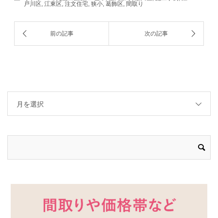
戸川区
,
江東区
,
注文住宅
,
狭小
,
葛飾区
,
間取り
月を選択