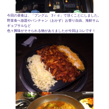
3
今回の昼食は、「プングム
ｒｄ」で頂くことにしました。
野菜食べ放題やバンチャン（おかず）お替り自由、海鮮サム
ギョプサルなど
色々興味がそそられる物がありましたが今回はコレです！