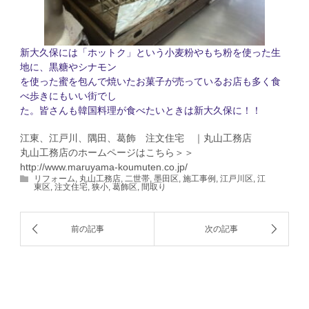
新大久保には「ホットク」という小麦粉やもち粉を使った生
地に、黒糖やシナモン
を使った蜜を包んで焼いたお菓子が売っているお店も多く食
べ歩きにもいい街でし
た。皆さんも韓国料理が食べたいときは新大久保に！！
江東、江戸川、隅田、葛飾 注文住宅 ｜丸山工務店
丸山工務店のホームページはこちら＞＞
http://www.maruyama-koumuten.co.jp/
リフォーム
,
丸山工務店
,
二世帯
,
墨田区
,
施工事例
,
江戸川区
,
江
東区
,
注文住宅
,
狭小
,
葛飾区
,
間取り