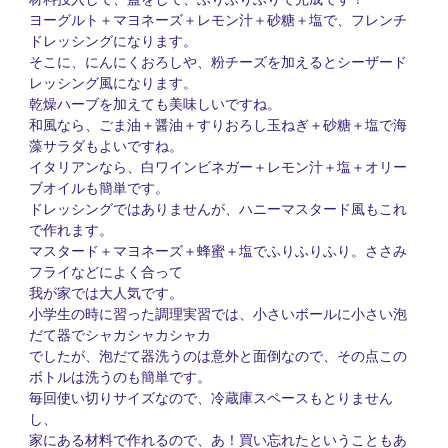
ヨーグルト＋マヨネーズ＋レモン汁＋砂糖＋塩で、フレンチ
ドレッシングになります。
そこに、にんにくおろしや、粉チーズを加えるとシーザード
レッシング風になります。
乾燥ハーブを加えても美味しいですね。
和風なら、ごま油＋醤油＋すりおろし玉ねぎ＋砂糖＋塩で海
藻サラダもよいですね。
イタリアンなら、白ワインビネガー＋レモン汁＋塩＋オリー
ブオイルも簡単です。
ドレッシングではありませんが、ハニーマスタード風もこれ
で作れます。
マスタード＋マヨネーズ＋蜂蜜＋塩でふりふりふり。ささみ
フライなどによく合って
我が家では大人気です。
小学生の時に習った調理実習では、小さいボールに小さい泡
だて器でシャカシャカシャカ
でしたが、泡だて器洗うのは意外と面倒なので、その点この
ボトルは洗うのも簡単です。
毎回使い切りサイズなので、冷蔵庫スペースもとりません
し、
家にある材料で作れるので、あ！買い忘れたということもあ