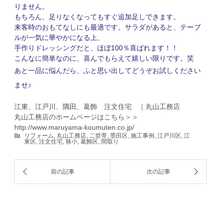
りません。
もちろん、足りなくなってもすぐ追加足しできます。
来客時のおもてなしにも最適です。サラダがあると、テーブ
ルが一気に華やかになる上、
100
手作りドレッシングだと、ほぼ
％喜ばれます！！
こんなに簡単なのに、喜んでもらえて嬉しい限りです。笑
あと一品に悩んだら、ふと思い出してどうぞお試しください
ませ♪
江東、江戸川、隅田、葛飾 注文住宅 ｜丸山工務店
丸山工務店のホームページはこちら＞＞
http://www.maruyama-koumuten.co.jp/
リフォーム
,
丸山工務店
,
二世帯
,
墨田区
,
施工事例
,
江戸川区
,
江
東区
,
注文住宅
,
狭小
,
葛飾区
,
間取り