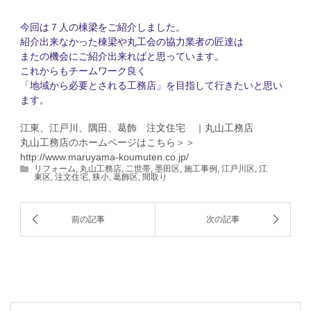
今回は７人の棟梁をご紹介しました。
紹介出来なかった棟梁や丸工会の協力業者の匠達は
またの機会にご紹介出来ればと思っています。
これからもチームワーク良く
「地域から必要とされる工務店」を目指して行きたいと思い
ます。
江東、江戸川、隅田、葛飾 注文住宅 ｜丸山工務店
丸山工務店のホームページはこちら＞＞
http://www.maruyama-koumuten.co.jp/
リフォーム
,
丸山工務店
,
二世帯
,
墨田区
,
施工事例
,
江戸川区
,
江
東区
,
注文住宅
,
狭小
,
葛飾区
,
間取り