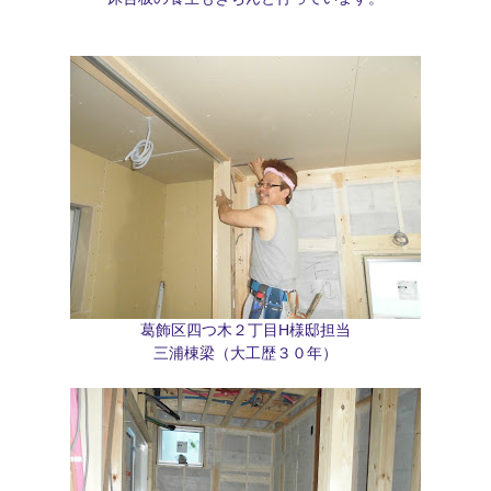
葛飾区四つ木２丁目H様邸担当
三浦棟梁（大工歴３０年）