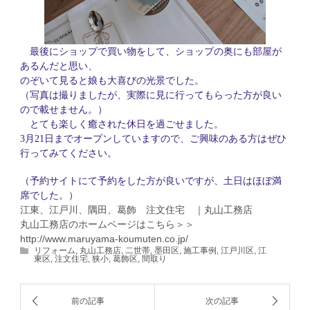
最後にショップで買い物をして、ショップの奥にも部屋が
あるんだと思い、
のぞいて見ると娘も大喜びの光景でした。
（写真は撮りましたが、実際に見に行ってもらった方が良い
ので載せません。）
とても楽しく癒された休日を過ごせました。
3
月
21
日までオープンしていますので、ご興味のある方はぜひ
行ってみてください。
（予約サイトにて予約をした方が良いですが、土日はほぼ満
席でした。）
江東、江戸川、隅田、葛飾 注文住宅 ｜丸山工務店
丸山工務店のホームページはこちら＞＞
http://www.maruyama-koumuten.co.jp/
リフォーム
,
丸山工務店
,
二世帯
,
墨田区
,
施工事例
,
江戸川区
,
江
東区
,
注文住宅
,
狭小
,
葛飾区
,
間取り