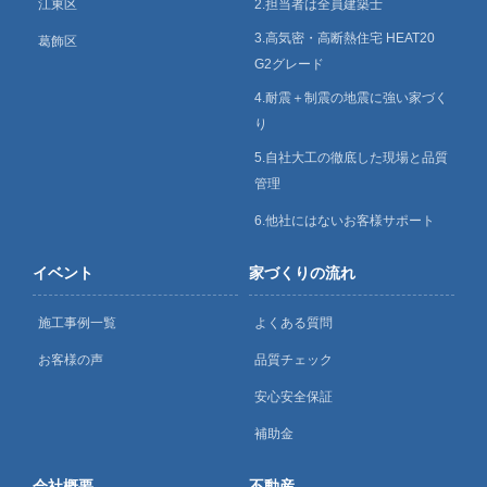
江東区
2.担当者は全員建築士
3.高気密・高断熱住宅 HEAT20
葛飾区
G2グレード
4.耐震＋制震の地震に強い家づく
り
5.自社大工の徹底した現場と品質
管理
6.他社にはないお客様サポート
イベント
家づくりの流れ
施工事例一覧
よくある質問
お客様の声
品質チェック
安心安全保証
補助金
会社概要
不動産