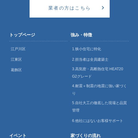
業者の方はこちら
トップページ
強み・特徴
江戸川区
1.狭小住宅に特化
江東区
2.担当者は全員建築士
3.高気密・高断熱住宅 HEAT20
葛飾区
G2グレード
4.耐震＋制震の地震に強い家づく
り
5.自社大工の徹底した現場と品質
管理
6.他社にはないお客様サポート
イベント
家づくりの流れ