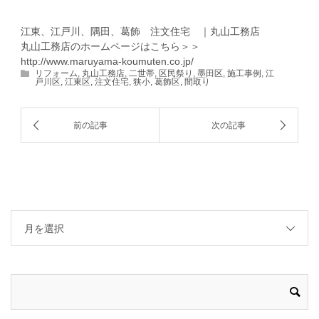
江東、江戸川、隅田、葛飾 注文住宅 ｜丸山工務店
丸山工務店のホームページはこちら＞＞
http://www.maruyama-koumuten.co.jp/
リフォーム
,
丸山工務店
,
二世帯
,
区民祭り
,
墨田区
,
施工事例
,
江
戸川区
,
江東区
,
注文住宅
,
狭小
,
葛飾区
,
間取り
月を選択