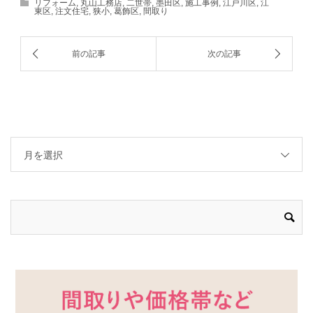
リフォーム
,
丸山工務店
,
二世帯
,
墨田区
,
施工事例
,
江戸川区
,
江
東区
,
注文住宅
,
狭小
,
葛飾区
,
間取り
月を選択