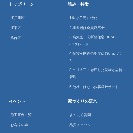
トップページ
強み・特徴
江戸川区
1.狭小住宅に特化
江東区
2.担当者は全員建築士
3.高気密・高断熱住宅 HEAT20
葛飾区
G2グレード
4.耐震＋制震の地震に強い家づく
り
5.自社大工の徹底した現場と品質
管理
6.他社にはないお客様サポート
イベント
家づくりの流れ
施工事例一覧
よくある質問
お客様の声
品質チェック