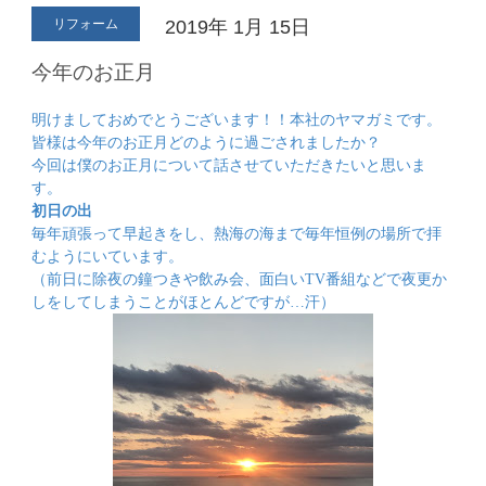
リフォーム
2019年
1月
15日
今年のお正月
明けましておめでとうございます！！本社のヤマガミです。
皆様は今年のお正月どのように過ごされましたか？
今回は僕のお正月について話させていただきたいと思いま
す。
初日の出
毎年頑張って早起きをし、熱海の海まで毎年恒例の場所で拝
むようにいています。
（前日に除夜の鐘つきや飲み会、面白い
TV
番組などで夜更か
しをしてしまうことがほとんどですが…汗）