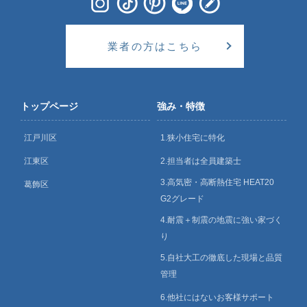
業者の方はこちら
トップページ
強み・特徴
江戸川区
1.狭小住宅に特化
江東区
2.担当者は全員建築士
3.高気密・高断熱住宅 HEAT20
葛飾区
G2グレード
4.耐震＋制震の地震に強い家づく
り
5.自社大工の徹底した現場と品質
管理
6.他社にはないお客様サポート