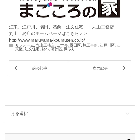
江東、江戸川、隅田、葛飾 注文住宅 ｜丸山工務店
丸山工務店のホームページはこちら＞＞
http://www.maruyama-koumuten.co.jp/
リフォーム
,
丸山工務店
,
二世帯
,
墨田区
,
施工事例
,
江戸川区
,
江
東区
,
注文住宅
,
狭小
,
葛飾区
,
間取り
月を選択