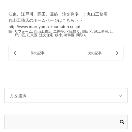
江東、江戸川、隅田、葛飾 注文住宅 ｜丸山工務店
丸山工務店のホームページはこちら＞＞
http://www.maruyama-koumuten.co.jp/
リフォーム
,
丸山工務店
,
二世帯
,
区民祭り
,
墨田区
,
施工事例
,
江
戸川区
,
江東区
,
注文住宅
,
狭小
,
葛飾区
,
間取り
月を選択