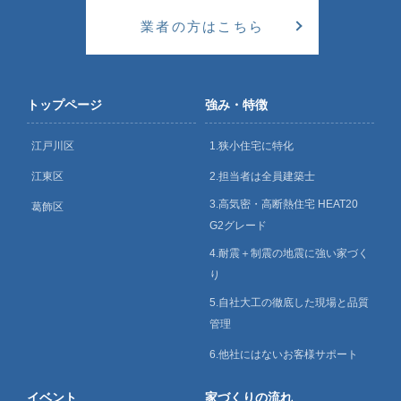
業者の方はこちら
トップページ
強み・特徴
江戸川区
1.狭小住宅に特化
江東区
2.担当者は全員建築士
3.高気密・高断熱住宅 HEAT20
葛飾区
G2グレード
4.耐震＋制震の地震に強い家づく
り
5.自社大工の徹底した現場と品質
管理
6.他社にはないお客様サポート
イベント
家づくりの流れ