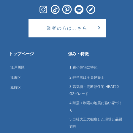
業者の方はこちら
トップページ
強み・特徴
江戸川区
1.狭小住宅に特化
江東区
2.担当者は全員建築士
3.高気密・高断熱住宅 HEAT20
葛飾区
G2グレード
4.耐震＋制震の地震に強い家づく
り
5.自社大工の徹底した現場と品質
管理