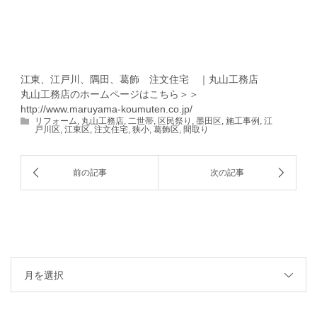
江東、江戸川、隅田、葛飾 注文住宅 ｜丸山工務店
丸山工務店のホームページはこちら＞＞
http://www.maruyama-koumuten.co.jp/
リフォーム
,
丸山工務店
,
二世帯
,
区民祭り
,
墨田区
,
施工事例
,
江
戸川区
,
江東区
,
注文住宅
,
狭小
,
葛飾区
,
間取り
月を選択