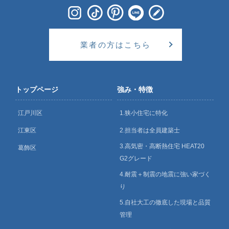
業者の方はこちら
トップページ
強み・特徴
江戸川区
1.狭小住宅に特化
江東区
2.担当者は全員建築士
3.高気密・高断熱住宅 HEAT20
葛飾区
G2グレード
4.耐震＋制震の地震に強い家づく
り
5.自社大工の徹底した現場と品質
管理