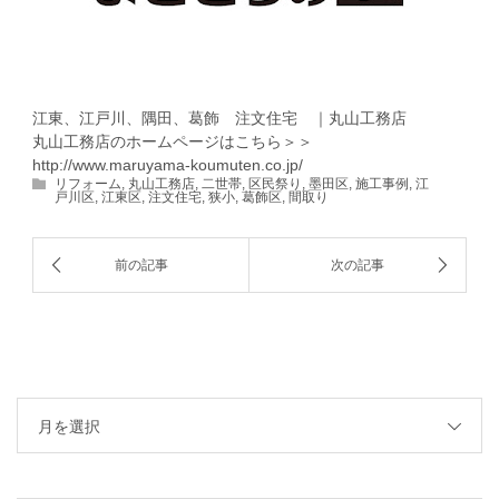
江東、江戸川、隅田、葛飾 注文住宅 ｜丸山工務店
丸山工務店のホームページはこちら＞＞
http://www.maruyama-koumuten.co.jp/
リフォーム
,
丸山工務店
,
二世帯
,
区民祭り
,
墨田区
,
施工事例
,
江
戸川区
,
江東区
,
注文住宅
,
狭小
,
葛飾区
,
間取り
月を選択