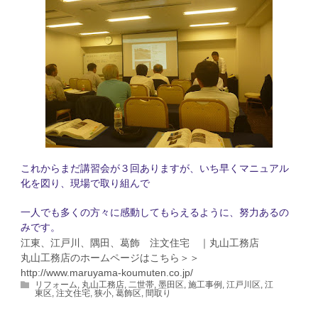
これからまだ講習会が３回ありますが、いち早くマニュアル
化を図り、現場で取り組んで
一人でも多くの方々に感動してもらえるように、努力あるの
みです。
江東、江戸川、隅田、葛飾 注文住宅 ｜丸山工務店
丸山工務店のホームページはこちら＞＞
http://www.maruyama-koumuten.co.jp/
リフォーム
,
丸山工務店
,
二世帯
,
墨田区
,
施工事例
,
江戸川区
,
江
東区
,
注文住宅
,
狭小
,
葛飾区
,
間取り