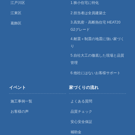
江戸川区
1.狭小住宅に特化
江東区
2.担当者は全員建築士
3.高気密・高断熱住宅 HEAT20
葛飾区
G2グレード
4.耐震＋制震の地震に強い家づく
り
5.自社大工の徹底した現場と品質
管理
6.他社にはないお客様サポート
イベント
家づくりの流れ
施工事例一覧
よくある質問
お客様の声
品質チェック
安心安全保証
補助金